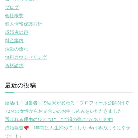
ブログ
会社概要
個人情報保護方針
成婚者の声
料金案内
活動の流れ
無料カウンセリング
資料請求
最近の投稿
婚活は「担当者」で結果が変わる！プロフィール公開3日で
72名の女性からお見合いのお申し込みをいただきました
選ばれる理由のひとつに、“ご縁の強さ”があります!
成婚報告
「1年前は人生諦めてました 今は嘘のように幸せ
です！」