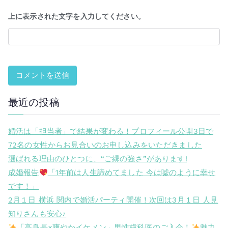
上に表示された文字を入力してください。
最近の投稿
婚活は「担当者」で結果が変わる！プロフィール公開3日で
72名の女性からお見合いのお申し込みをいただきました
選ばれる理由のひとつに、“ご縁の強さ”があります!
成婚報告
「1年前は人生諦めてました 今は嘘のように幸せ
です！」
2月１日 横浜 関内で婚活パーティ開催！次回は3月１日 人見
知りさんも安心♪
「高身長×爽やかイケメン」男性歯科医のご入会！
魅力