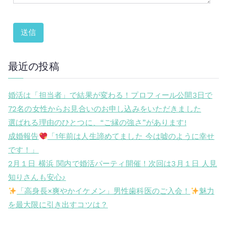
最近の投稿
婚活は「担当者」で結果が変わる！プロフィール公開3日で
72名の女性からお見合いのお申し込みをいただきました
選ばれる理由のひとつに、“ご縁の強さ”があります!
成婚報告
「1年前は人生諦めてました 今は嘘のように幸せ
です！」
2月１日 横浜 関内で婚活パーティ開催！次回は3月１日 人見
知りさんも安心♪
「高身長×爽やかイケメン」男性歯科医のご入会！
魅力
を最大限に引き出すコツは？