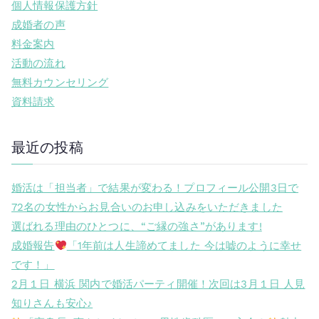
個人情報保護方針
成婚者の声
料金案内
活動の流れ
無料カウンセリング
資料請求
最近の投稿
婚活は「担当者」で結果が変わる！プロフィール公開3日で
72名の女性からお見合いのお申し込みをいただきました
選ばれる理由のひとつに、“ご縁の強さ”があります!
成婚報告
「1年前は人生諦めてました 今は嘘のように幸せ
です！」
2月１日 横浜 関内で婚活パーティ開催！次回は3月１日 人見
知りさんも安心♪