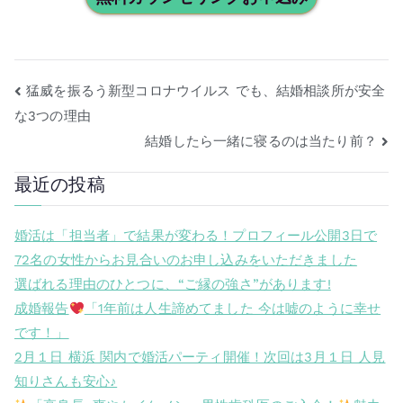
猛威を振るう新型コロナウイルス でも、結婚相談所が安全
な3つの理由
結婚したら一緒に寝るのは当たり前？
最近の投稿
婚活は「担当者」で結果が変わる！プロフィール公開3日で
72名の女性からお見合いのお申し込みをいただきました
選ばれる理由のひとつに、“ご縁の強さ”があります!
成婚報告
「1年前は人生諦めてました 今は嘘のように幸せ
です！」
2月１日 横浜 関内で婚活パーティ開催！次回は3月１日 人見
知りさんも安心♪