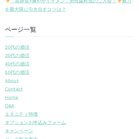
「高身長×爽やかイケメン」男性歯科医のご入会！
魅力
を最大限に引き出すコツは？
ページ一覧
20代の婚活
30代の婚活
40代の婚活
50代の婚活
About
Contact
Home
Q&A
エタニティ特徴
オプションお申込みフォーム
キャンペーン