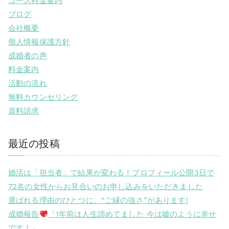
コース料金案内
ブログ
会社概要
個人情報保護方針
成婚者の声
料金案内
活動の流れ
無料カウンセリング
資料請求
最近の投稿
婚活は「担当者」で結果が変わる！プロフィール公開3日で
72名の女性からお見合いのお申し込みをいただきました
選ばれる理由のひとつに、“ご縁の強さ”があります!
成婚報告
「1年前は人生諦めてました 今は嘘のように幸せ
です！」