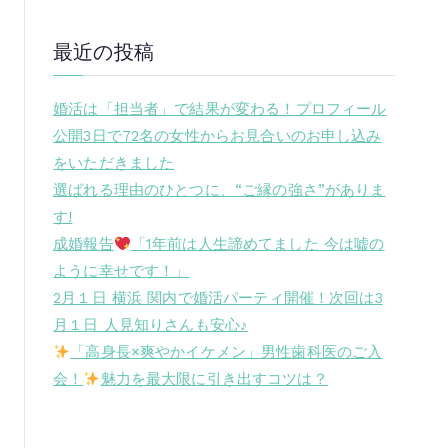
最近の投稿
婚活は「担当者」で結果が変わる！プロフィール
公開3日で72名の女性からお見合いのお申し込み
をいただきました
選ばれる理由のひとつに、“ご縁の強さ”がありま
す!
成婚報告
「1年前は人生諦めてました 今は嘘の
ように幸せです！」
2月１日 横浜 関内で婚活パーティ開催！次回は3
月１日 人見知りさんも安心♪
「高身長×爽やかイケメン」男性歯科医のご入
会！
魅力を最大限に引き出すコツは？