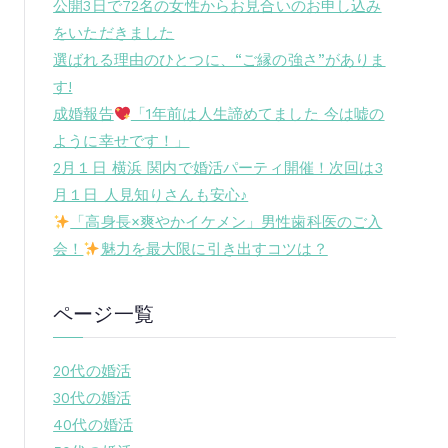
公開3日で72名の女性からお見合いのお申し込み
をいただきました
選ばれる理由のひとつに、“ご縁の強さ”がありま
す!
成婚報告
「1年前は人生諦めてました 今は嘘の
ように幸せです！」
2月１日 横浜 関内で婚活パーティ開催！次回は3
月１日 人見知りさんも安心♪
「高身長×爽やかイケメン」男性歯科医のご入
会！
魅力を最大限に引き出すコツは？
ページ一覧
20代の婚活
30代の婚活
40代の婚活