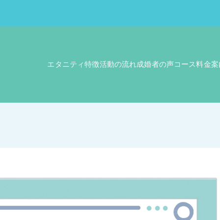
エタニティ特徴
活動の流れ
成婚者の声
コース料金案
エタニティ
タニティ