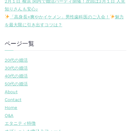
2月１日 横浜 関内で婚活パーティ開催！次回は3月１日 人見
知りさんも安心♪
「高身長×爽やかイケメン」男性歯科医のご入会！
魅力
を最大限に引き出すコツは？
ページ一覧
20代の婚活
30代の婚活
40代の婚活
50代の婚活
About
Contact
Home
Q&A
エタニティ特徴