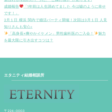
成婚報告
「1年前は人生諦めてました 今は嘘のように幸せ
です！」
2月１日 横浜 関内で婚活パーティ開催！次回は3月１日 人見
知りさんも安心♪
「高身長×爽やかイケメン」男性歯科医のご入会！
魅力
を最大限に引き出すコツは？
エタニティ結婚相談所
〒224-0003