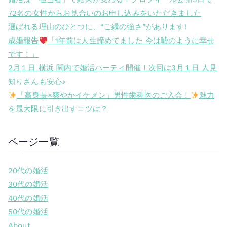
72名の女性からお見合いのお申し込みをいただきました
選ばれる理由のひとつに、“ご縁の強さ”があります!
成婚報告
「1年前は人生諦めてました 今は嘘のように幸せ
です！」
2月１日 横浜 関内で婚活パーティ開催！次回は3月１日 人見
知りさんも安心♪
「高身長×爽やかイケメン」男性歯科医のご入会！
魅力
を最大限に引き出すコツは？
ページ一覧
20代の婚活
30代の婚活
40代の婚活
50代の婚活
About