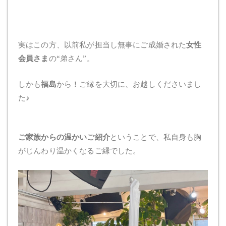
実はこの方、以前私が担当し無事にご成婚された
女性
会員さま
の“弟さん”。
しかも
福島
から！ご縁を大切に、お越しくださいまし
た♪
ご家族からの温かいご紹介
ということで、私自身も胸
がじんわり温かくなるご縁でした。