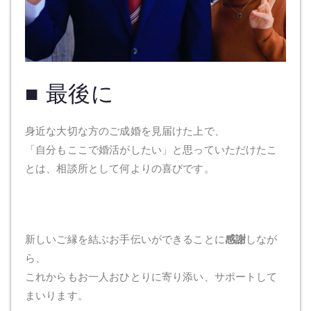
■ 最後に
身近な大切な方のご成婚を見届けた上で、
「自分もここで婚活がしたい」と思っていただけたこ
とは、相談所として何よりの喜びです。
新しいご縁を結ぶお手伝いができることに
感謝
しなが
ら、
これからもお一人おひとりに寄り添い、サポートして
まいります。