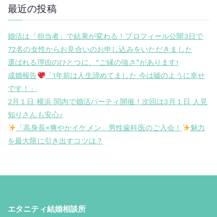
最近の投稿
婚活は「担当者」で結果が変わる！プロフィール公開3日で
72名の女性からお見合いのお申し込みをいただきました
選ばれる理由のひとつに、“ご縁の強さ”があります!
成婚報告
「1年前は人生諦めてました 今は嘘のように幸せ
です！」
2月１日 横浜 関内で婚活パーティ開催！次回は3月１日 人見
知りさんも安心♪
「高身長×爽やかイケメン」男性歯科医のご入会！
魅力
を最大限に引き出すコツは？
エタニティ結婚相談所