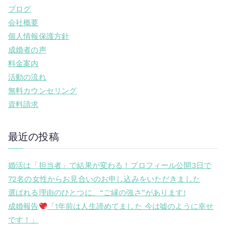
ブログ
会社概要
個人情報保護方針
成婚者の声
料金案内
活動の流れ
無料カウンセリング
資料請求
最近の投稿
婚活は「担当者」で結果が変わる！プロフィール公開3日で
72名の女性からお見合いのお申し込みをいただきました
選ばれる理由のひとつに、“ご縁の強さ”があります!
成婚報告
「1年前は人生諦めてました 今は嘘のように幸せ
です！」