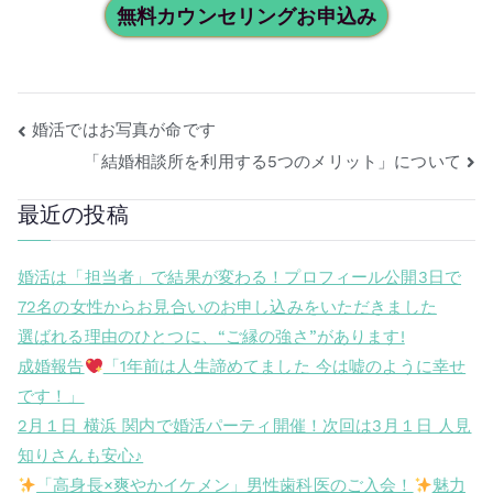
無料カウンセリングお申込み
婚活ではお写真が命です
「結婚相談所を利用する5つのメリット」について
最近の投稿
婚活は「担当者」で結果が変わる！プロフィール公開3日で
72名の女性からお見合いのお申し込みをいただきました
選ばれる理由のひとつに、“ご縁の強さ”があります!
成婚報告
「1年前は人生諦めてました 今は嘘のように幸せ
です！」
2月１日 横浜 関内で婚活パーティ開催！次回は3月１日 人見
知りさんも安心♪
「高身長×爽やかイケメン」男性歯科医のご入会！
魅力